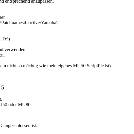
nd entsprechend anzupassen.
ner
Patchnames\Inactive\Yamaha\".
 D:\)
und verwenden.
en.
m nicht so mächtig wie mein eigenes MU50 Scriptfile ist).
 5
t.
MU50 oder MU80.
 angeschlossen ist.