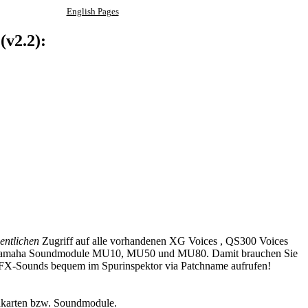
English Pages
v2.2):
entlichen
Zugriff auf alle vorhandenen XG Voices , QS300 Voices
Yamaha Soundmodule MU10, MU50 und MU80. Damit brauchen Sie
SFX-Sounds bequem im Spurinspektor via Patchname aufrufen!
ndkarten bzw. Soundmodule.