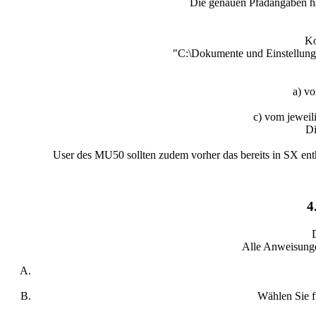
Die genauen Pfadangaben hä
Ko
"C:\Dokumente und Einstellung
a) v
c) vom jeweil
Di
User des MU50 sollten zudem vorher das bereits in SX ent
4
D
Alle Anweisung
Wählen Sie f