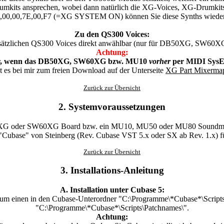
its ansprechen, wobei dann natürlich die XG-Voices, XG-Drumkits un
,00,00,7E,00,F7 (=XG SYSTEM ON) können Sie diese Synths wieder
Zu den QS300 Voices:
 zusätzlichen QS300 Voices direkt anwählbar (nur für DB50XG, SW60
Achtung:
gbar, wenn das DB50XG, SW60XG bzw. MU10
vorher
per MIDI SysE
t es bei mir zum freien Download auf der Unterseite
XG Part Mixerma
Zurück zur Übersicht
2. Systemvoraussetzungen
G oder SW60XG Board bzw. ein MU10, MU50 oder MU80 Soundm
Cubase" von Steinberg (Rev. Cubase VST 5.x oder SX ab Rev. 1.x) 
Zurück zur Übersicht
3. Installations-Anleitung
A. Installation unter Cubase 5:
) zum einen in den Cubase-Unterordner "C:\Programme\*Cubase*\Script
"C:\Programme\*Cubase*\Scripts\Patchnames\".
Achtung: