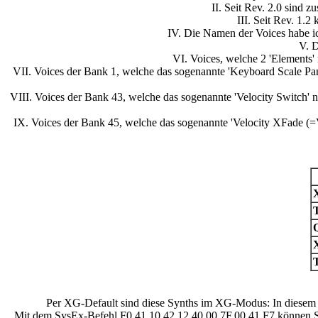
II. Seit Rev. 2.0 sind
III. Seit Rev. 1.
IV. Die Namen der Voices habe i
V. 
VI. Voices, welche 2 'Elements' 
VII. Voices der Bank 1, welche das sogenannte 'Keyboard Scale Panni
VIII. Voices der Bank 43, welche das sogenannte 'Velocity Switch' n
IX. Voices der Bank 45, welche das sogenannte 'Velocity XFade (=Ve
Per XG-Default sind diese Synths im XG-Modus: In diesem
Mit dem SysEx-Befehl F0,41,10,42,12,40,00,7F,00,41,F7 können S