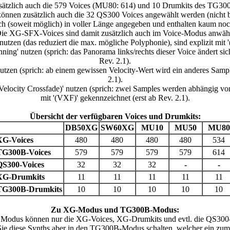
 zusätzlich auch die 579 Voices (MU80: 614) und 10 Drumkits des TG30
2 können zusätzlich auch die 32 QS300 Voices angewählt werden (nic
ch (soweit möglich) in voller Länge angegeben und enthalten kaum no
Die XG-SFX-Voices sind damit zusätzlich auch im Voice-Modus anwähl
nutzen (das reduziert die max. mögliche Polyphonie), sind explizit mi
ng' nutzen (sprich: das Panorama links/rechts dieser Voice ändert sich
Rev. 2.1).
utzen (sprich: ab einem gewissen Velocity-Wert wird ein anderes Sampl
2.1).
locity Crossfade)' nutzen (sprich: zwei Samples werden abhängig vom Ve
mit '(VXF)' gekennzeichnet (erst ab Rev. 2.1).
Übersicht der verfügbaren Voices und Drumkits:
DB50XG
SW60XG
MU10
MU50
MU8
XG-Voices
480
480
480
480
534
TG300B-Voices
579
579
579
579
614
QS300-Voices
32
32
32
-
-
XG-Drumkits
11
11
11
11
11
TG300B-Drumkits
10
10
10
10
10
Zu XG-Modus und TG300B-Modus:
 Modus können nur die XG-Voices, XG-Drumkits und evtl. die QS300-
ie diese Synths aber in den TG300B-Modus schalten, welcher ein z