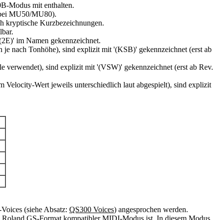
0B-Modus mit enthalten.
ht bei MU50/MU80).
ch kryptische Kurzbezeichnungen.
bar.
t '(2E)' im Namen gekennzeichnet.
 je nach Tonhöhe), sind explizit mit '(KSB)' gekennzeichnet (erst ab
e verwendet), sind explizit mit '(VSW)' gekennzeichnet (erst ab Rev.
locity-Wert jeweils unterschiedlich laut abgespielt), sind explizit
0
Voices (siehe Absatz:
QS300 Voices
) angesprochen werden.
um Roland GS-Format kompatibler MIDI-Modus ist. In diesem Modus