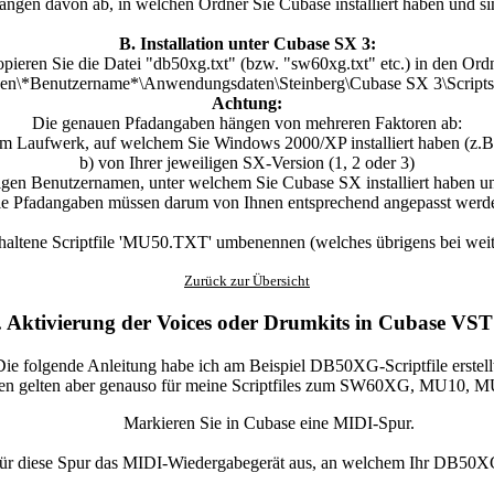
ngen davon ab, in welchen Ordner Sie Cubase installiert haben und si
B. Installation unter Cubase SX 3:
pieren Sie die Datei "db50xg.txt" (bzw. "sw60xg.txt" etc.) in den Ord
en\*Benutzername*\Anwendungsdaten\Steinberg\Cubase SX 3\Scripts\
Achtung:
Die genauen Pfadangaben hängen von mehreren Faktoren ab:
om Laufwerk, auf welchem Sie Windows 2000/XP installiert haben (z.B.
b) von Ihrer jeweiligen SX-Version (1, 2 oder 3)
igen Benutzernamen, unter welchem Sie Cubase SX installiert haben 
e Pfadangaben müssen darum von Ihnen entsprechend angepasst werd
haltene Scriptfile 'MU50.TXT' umbenennen (welches übrigens bei weite
Zurück zur Übersicht
. Aktivierung der Voices oder Drumkits in Cubase VST
ie folgende Anleitung habe ich am Beispiel DB50XG-Scriptfile erstell
en gelten aber genauso für meine Scriptfiles zum SW60XG, MU10, 
Markieren Sie in Cubase eine MIDI-Spur.
ür diese Spur das MIDI-Wiedergabegerät aus, an welchem Ihr DB50XG