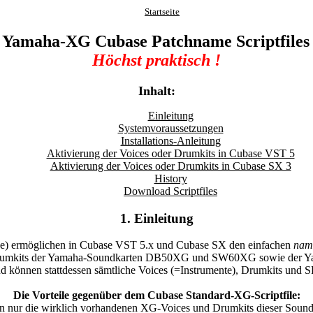
Startseite
 Yamaha-XG Cubase Patchname Scriptfiles (
Höchst praktisch !
Inhalt:
Einleitung
Systemvoraussetzungen
Installations-Anleitung
Aktivierung der Voices oder Drumkits in Cubase VST 5
Aktivierung der Voices oder Drumkits in Cubase SX 3
History
Download Scriptfiles
1. Einleitung
ode) ermöglichen in Cubase VST 5.x und Cubase SX den einfachen
nam
 Drumkits der Yamaha-Soundkarten DB50XG und SW60XG sowie der 
können stattdessen sämtliche Voices (=Instrumente), Drumkits und 
Die Vorteile gegenüber dem Cubase Standard-XG-Scriptfile:
alten nur die wirklich vorhandenen XG-Voices und Drumkits dieser Sou