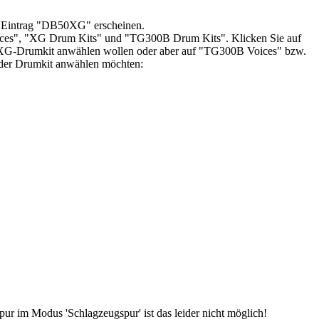
er Eintrag "DB50XG" erscheinen.
Voices", "XG Drum Kits" und "TG300B Drum Kits". Klicken Sie auf
 XG-Drumkit anwählen wollen oder aber auf "TG300B Voices" bzw.
der Drumkit anwählen möchten:
r im Modus 'Schlagzeugspur' ist das leider nicht möglich!