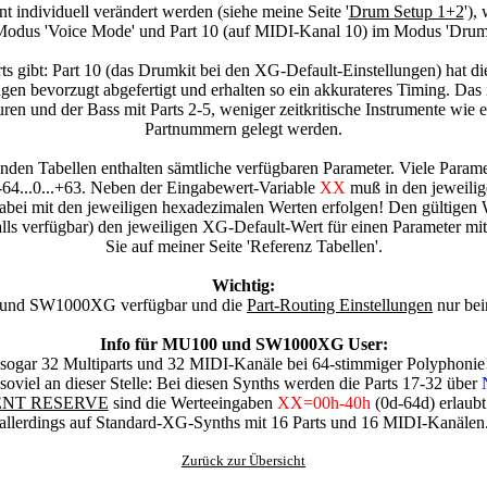
 individuell verändert werden (siehe meine Seite '
Drum Setup 1+2
'),
 Modus 'Voice Mode' und Part 10 (auf MIDI-Kanal 10) im Modus 'Drum S
arts gibt: Part 10 (das Drumkit bei den XG-Default-Einstellungen) hat di
gen bevorzugt abgefertigt und erhalten so ein akkurateres Timing. Das 
puren und der Bass mit Parts 2-5, weniger zeitkritische Instrumente wie
Partnummern gelegt werden.
lgenden Tabellen enthalten sämtliche verfügbaren Parameter. Viele Param
-64...0...+63. Neben der Eingabewert-Variable
XX
muß in den jeweilig
abei mit den jeweiligen hexadezimalen Werten erfolgen! Den gültigen W
(falls verfügbar) den jeweiligen XG-Default-Wert für einen Parameter m
Sie auf meiner Seite 'Referenz Tabellen'.
Wichtig:
und SW1000XG verfügbar und die
Part-Routing Einstellungen
nur bei
Info für MU100 und SW1000XG User:
 32 Multiparts und 32 MIDI-Kanäle bei 64-stimmiger Polyphonie! Dadur
oviel an dieser Stelle: Bei diesen Synths werden die Parts 17-32 über
NT RESERVE
sind die Werteeingaben
XX=00h-40h
(0d-64d) erlaubt
allerdings auf Standard-XG-Synths mit 16 Parts und 16 MIDI-Kanälen
Zurück zur Übersicht