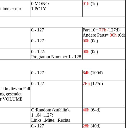
0:MONO
01h
(1d)
t immer nur
1:POLY
0 - 127
Part 10=
7Fh
(127d),
Andere Parts=
00h
(0d)
0 - 127
00h
(0d)
0 - 127:
00h
(0d)
Programm Nummer 1 - 128
0 - 127
64h
(100d)
0 - 127
7Fh
(127d)
lt in diesem Fall
ang gesendet
 über VOLUME
O:Random (zufällig),
40h
(64d)
1...64...127:
Links...Mitte...Rechts
0 - 127
28h
(40d)