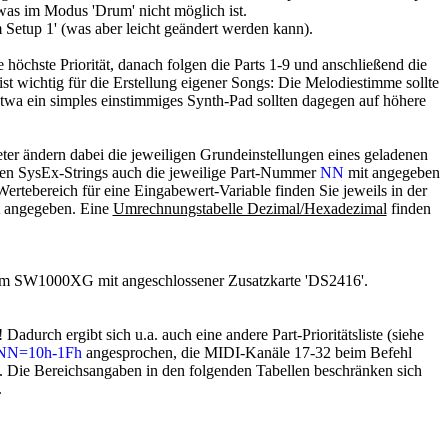
 was im Modus 'Drum' nicht möglich ist.
etup 1' (was aber leicht geändert werden kann).
e höchste Priorität, danach folgen die Parts 1-9 und anschließend die
ist wichtig für die Erstellung eigener Songs: Die Melodiestimme sollte
 etwa ein simples einstimmiges Synth-Pad sollten dagegen auf höhere
eter ändern dabei die jeweiligen Grundeinstellungen eines geladenen
en SysEx-Strings auch die jeweilige Part-Nummer
NN
mit angegeben
ertebereich für eine Eingabewert-Variable finden Sie jeweils in der
it angegeben. Eine
Umrechnungstabelle Dezimal/Hexadezimal
finden
m SW1000XG mit angeschlossener Zusatzkarte 'DS2416'.
ch ergibt sich u.a. auch eine andere Part-Prioritätsliste (siehe
NN=10h-1Fh
angesprochen, die MIDI-Kanäle 17-32 beim Befehl
. Die Bereichsangaben in den folgenden Tabellen beschränken sich
.