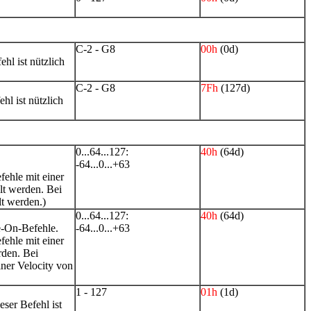
C-2 - G8
00h
(0d)
hl ist nützlich
C-2 - G8
7Fh
(127d)
l ist nützlich
0...64...127:
40h
(64d)
-64...0...+63
fehle mit einer
lt werden. Bei
lt werden.)
0...64...127:
40h
(64d)
e-On-Befehle.
-64...0...+63
fehle mit einer
rden. Bei
iner Velocity von
1 - 127
01h
(1d)
ser Befehl ist