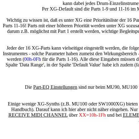
kann dabei jedes Drum-Einzelinstrument
Per XG-Default sind die Parts 1-9 und 11-16 im
Wichtig zu wissen ist, daß es unter XG eine Prioritätsliste der 16 P
Parts 11-16! Parts mit einer höheren Priorität werden unter XG sozusa
darum z.B. möglichst mit Part 1 erstellt werden, wichtige Begleits
Jeder der 16 XG-Parts kann vielseitigst eingestellt werden, die fo
Instrumentes - solche Parameter haben zumeist den Wirkungsbereich 
werden (
00h-0Fh
für die Parts 1-16). Alle diese Eingaben müssen d
Spalte 'Data Range', in der Spalte 'Default Value' habe ich zudem 
Die
Part-EQ Einstellungen
sind nur beim MU90, MU100 
Einige wenige XG-Synths (z.B. MU100 oder SW1000XG) bieten sogar
Handbuch). Darauf kann ich hier aber nicht näher eingehen. Nur s
RECEIVE MIDI CHANNEL
über
XX=10h-1Fh
und bei
ELEME