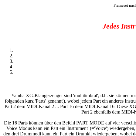
Frameset nac
Jedes Inst
Yamha XG-Klangerzeuger sind 'multitimbral', d.h. sie können me
folgenden kurz 'Parts' genannt'), wobei jedem Part ein anderes In
Part 2 dem MIDI-Kanal 2 ... Part 16 dem MIDI-Kanal 16. Diese X
Part 2 ebenfalls dem MIDI-K
Die 16 Parts können über den Befehl
PART MODE
auf vier versch
Voice Modus kann ein Part ein 'Instrument' (='Voice') wiedergeben
den drei Drummodi kann ein Part ein Drumkit wiedergeben, wobei de