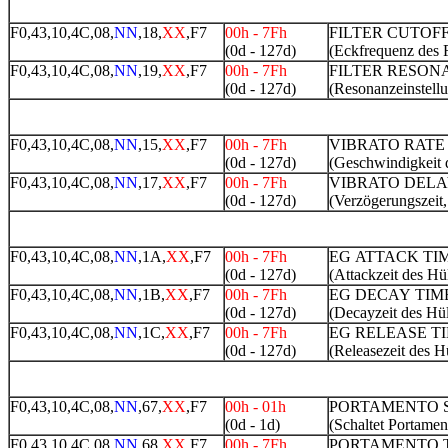
F0,43,10,4C,08,
NN
,18,
XX
,F7
00h - 7Fh
FILTER CUTOF
(0d - 127d)
(Eckfrequenz des F
F0,43,10,4C,08,
NN
,19,
XX
,F7
00h - 7Fh
FILTER RESON
(0d - 127d)
(Resonanzeinstellu
F0,43,10,4C,08,
NN
,15,
XX
,F7
00h - 7Fh
VIBRATO RATE
(0d - 127d)
(Geschwindigkeit
F0,43,10,4C,08,
NN
,17,
XX
,F7
00h - 7Fh
VIBRATO DEL
(0d - 127d)
(Verzögerungszeit,
F0,43,10,4C,08,
NN
,1A,
XX
,F7
00h - 7Fh
EG ATTACK TI
(0d - 127d)
(Attackzeit des Hü
F0,43,10,4C,08,
NN
,1B,
XX
,F7
00h - 7Fh
EG DECAY TIM
(0d - 127d)
(Decayzeit des Hü
F0,43,10,4C,08,
NN
,1C,
XX
,F7
00h - 7Fh
EG RELEASE T
(0d - 127d)
(Releasezeit des H
F0,43,10,4C,08,
NN
,67,
XX
,F7
00h - 01h
PORTAMENTO 
(0d - 1d)
(Schaltet Portamen
F0,43,10,4C,08,
NN
,68,
XX
,F7
00h - 7Fh
PORTAMENTO 