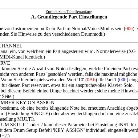
Zurück zum Tabellenanfang
A. Grundlegende Part Einstellungen
be von Instrumenten muß ein Part im Normal/Voice-Modus sein (
00h
).
inden Sie Hinweise zu den verschiedenen Drummodi.)
 CHANNEL
anal ein, von welchem ein Part angesteuert wird. Normalerweise (XG-
IDI-Kanal identisch.)
ERVE
 können Sie die Anzahl von Noten festlegen, welche für einen Part res
nicht von anderen Parts 'gestohlen' werden, falls die maximal möglich
. Wenn Sie hier beispielsweise den Wert '10' (
0Ah
) für Part 1 (
00h
) ein
ür diesen Part reserviert, etwa für ein anspruchsvolles Klavier-Solo.
 bei diesem Befehl einige Dinge beachtet werden; siehe meine Hinweis
 Seite.)
MBER KEY ON ASSIGN
 bestimmt, ob eine bereits klingende Note bei erneutem Anschlag abge
ird (Einstellung SINGLE) oder aber weiterklingen darf und eine zusätz
instellung MULTI).
M SETUP 1 oder 2 kann dieser Parameter bei Einstellung INST für j
t dem Drum-Setup-Befehl 'KEY ASSIGN' individuell eingestellt werd
1+2
.)