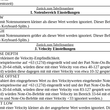
entozeit)
Zurück zum Tabellenanfang
I. Notenbereich Einstellungen
OW
it Notennummern kleiner als dieser Wert werden ignoriert. Dieser Befe
 Keyboard-Splits.)
GH
it Notennummern größer als dieser Wert werden ignoriert. Dieser Befeh
 Keyboard-Splits.)
Zurück zum Tabellenanfang
J. Velocity Einstellungen
SE DEPTH
erkleinert die Velocity-Empfindlichkeit.
eispielsweise auf +63 (127d) eingestellt wird und der Part Note-On-Be
h 20-64 erhält, würden diese mit einer Velocity von etwa 40-127 gespie
2d) würden diese dagegen mit mit einer Velocity von etwa 10-32 gespie
SE OFFSET
trahiert den eingegebenen Wert zu den Velocitywerten eingehender Not
eispielsweise auf +63 (127d) eingestellt wird und der Part Note-On-Be
h 20-64 erhält, würden diese mit einer Velocity von 83-127 gespielt we
2d) würden Note-On-Befehle mit einer Velocity im Bereich 33-64 mit e
en und Note-On-Befehle mit einer Velocity <33 ignoriert werden.)
IT LOW
it einer Velocity kleiner als der angegebene Wert werden ignoriert. Die