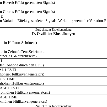
m Reverb Effekt gesendeten Signals)
m Chorus Effekt gesendeten Signals)
ND
m Variation Effekt gesendeten Signals. Wirkt nur, wenn der Variation-E
Zurück zum Tabellenanfang
D. Oszillator Einstellungen
e in Halbton-Schritten.)
e in Zehntel-Cent-Schritten -
iner XG-Referenzseite)
H
 der Tonhöhe durch den LFO)
IAL LEVEL
nhöhen-Hüllkurvengenerators)
ACK TIME
onhöhen-Hüllkurvengenerators)
EASE LEVEL
 Tonhöhen-Hüllkurvengenerators.)
ASE TIME
Tonhöhen-Hüllkurvengenerators)
Zurück zum Tabellenanfang