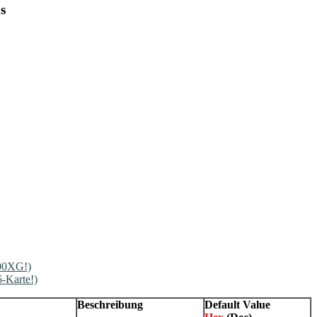
s
00XG!)
-Karte!)
Beschreibung
Default Value