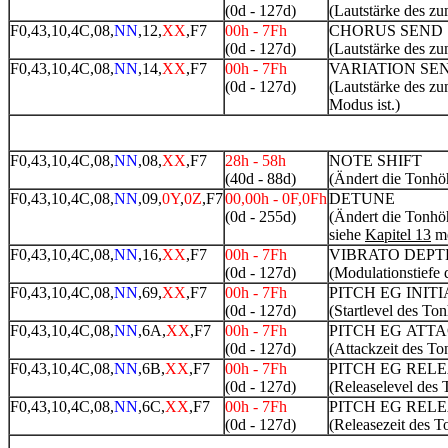
(0d - 127d)
(Lautstärke des zu
F0,43,10,4C,08,
NN
,12,
XX
,F7
00h - 7Fh
CHORUS SEND
(0d - 127d)
(Lautstärke des zu
F0,43,10,4C,08,
NN
,14,
XX
,F7
00h - 7Fh
VARIATION SE
(0d - 127d)
(Lautstärke des zu
Modus ist.)
F0,43,10,4C,08,
NN
,08,
XX
,F7
28h - 58h
NOTE SHIFT
(40d - 88d)
(Ändert die Tonhöh
F0,43,10,4C,08,
NN
,09,
0Y
,
0Z
,F7
00,00h - 0F,0Fh
DETUNE
(0d - 255d)
(Ändert die Tonhöh
siehe
Kapitel 13
me
F0,43,10,4C,08,
NN
,16,
XX
,F7
00h - 7Fh
VIBRATO DEPT
(0d - 127d)
(Modulationstiefe
F0,43,10,4C,08,
NN
,69,
XX
,F7
00h - 7Fh
PITCH EG INIT
(0d - 127d)
(Startlevel des To
F0,43,10,4C,08,
NN
,6A,
XX
,F7
00h - 7Fh
PITCH EG ATT
(0d - 127d)
(Attackzeit des T
F0,43,10,4C,08,
NN
,6B,
XX
,F7
00h - 7Fh
PITCH EG REL
(0d - 127d)
(Releaselevel des
F0,43,10,4C,08,
NN
,6C,
XX
,F7
00h - 7Fh
PITCH EG RELE
(0d - 127d)
(Releasezeit des 