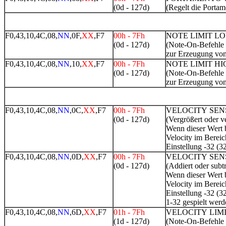
(0d - 127d)
(Regelt die Portam
F0,43,10,4C,08,
NN
,0F,
XX
,F7
00h - 7Fh
NOTE LIMIT L
(0d - 127d)
(Note-On-Befehle m
zur Erzeugung von
F0,43,10,4C,08,
NN
,10,
XX
,F7
00h - 7Fh
NOTE LIMIT HI
(0d - 127d)
(Note-On-Befehle m
zur Erzeugung von
F0,43,10,4C,08,
NN
,0C,
XX
,F7
00h - 7Fh
VELOCITY SEN
(0d - 127d)
(Vergrößert oder v
Wenn dieser Wert b
Velocity im Bereic
Einstellung -32 (3
F0,43,10,4C,08,
NN
,0D,
XX
,F7
00h - 7Fh
VELOCITY SEN
(0d - 127d)
(Addiert oder sub
Wenn dieser Wert b
Velocity im Bereic
Einstellung -32 (3
1-32 gespielt werd
F0,43,10,4C,08,
NN
,6D,
XX
,F7
01h - 7Fh
VELOCITY LIM
(1d - 127d)
(Note-On-Befehle m