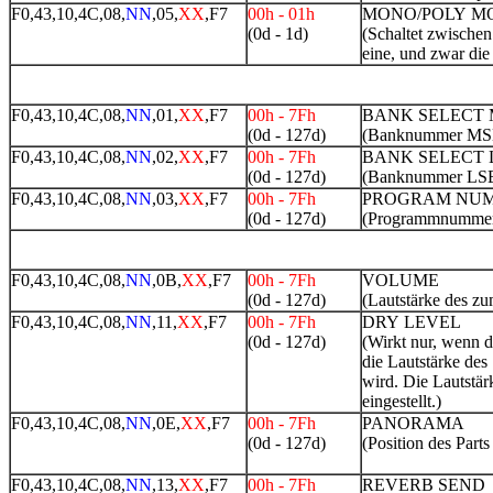
F0,43,10,4C,08,
NN
,05,
XX
,F7
00h - 01h
MONO/POLY M
(0d - 1d)
(Schaltet zwisch
eine, und zwar die
F0,43,10,4C,08,
NN
,01,
XX
,F7
00h - 7Fh
BANK SELECT
(0d - 127d)
(Banknummer MS
F0,43,10,4C,08,
NN
,02,
XX
,F7
00h - 7Fh
BANK SELECT 
(0d - 127d)
(Banknummer LS
F0,43,10,4C,08,
NN
,03,
XX
,F7
00h - 7Fh
PROGRAM NU
(0d - 127d)
(Programmnumme
F0,43,10,4C,08,
NN
,0B,
XX
,F7
00h - 7Fh
VOLUME
(0d - 127d)
(Lautstärke des zu
F0,43,10,4C,08,
NN
,11,
XX
,F7
00h - 7Fh
DRY LEVEL
(0d - 127d)
(Wirkt nur, wenn d
die Lautstärke des
wird. Die Lautstä
eingestellt.)
F0,43,10,4C,08,
NN
,0E,
XX
,F7
00h - 7Fh
PANORAMA
(0d - 127d)
(Position des Part
F0,43,10,4C,08,
NN
,13,
XX
,F7
00h - 7Fh
REVERB SEND