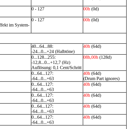
0 - 127
00h
(0d)
0 - 127
00h
(0d)
ffekt im System-
40...64...88:
40h
(64d)
-24...0...+24 (Halbtöne)
0...128...255:
08h,00h
(128d)
-12,8...0...+12,7 (Hz)
Auflösung: 0,1 Cent/Schritt
0...64...127:
40h
(64d)
-64...0...+63
(Drum Part ignores)
0...64...127:
40h
(64d)
-64...0...+63
0...64...127:
40h
(64d)
-64...0...+63
0...64...127:
40h
(64d)
-64...0...+63
0...64...127:
40h
(64d)
-64...0...+63