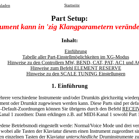
Startseite
hladen
Part Setup:
rument kann in 'zig Klangparametern verände
Inhalt:
Einführung
Tabelle aller Part-Einstellmöglichkeiten im XG-Modus
Hinweise zu den Controllern MW, BEND, CAT, PAT, AC1 und 
Hinweise zum Befehl ELEMENT RESERVE
Hinweise zu den SCALE TUNING Einstellungen
1. Einführung
hrere verschiedene Instrumente und/oder Drumkits gleichzeitig wiederg
strument oder Drumkit zugewiesen werden kann. Diese Parts sind per de
G-Default-Zuordnungen können Sie übrigens durch den Befehl
RECEI
anal 1 zuordnen: Dann erklingen z.B. auf MIDI-Kanal 1 sowohl Part 1 a
iedene Betriebsmodi eingestellt werde: Normal/Voice Mode und drei 
, wobei alle Tasten der Klaviatur diesem einen Instrument zugeordnet s
n einzelnen Tasten der Klaviatur
unterschiedliche
Druminstrumente zug