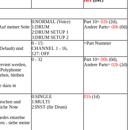
Hex
(Dec)
0:NORMAL (Voice)
Part 10=
02h
(2d),
 Auf meiner Seite
1:DRUM
Andere Parts=
00h
(0d)
2:DRUM SETUP 1
3:DRUM SETUP 2
0 - 15:
=Part Nummer
Default) sind
CHANNEL 1 - 16,
127: OFF
0 - 32
Part 10=
00h
(0d),
erviert werden,
Andere Parts=
02h
(2d)
e Polyphonie
geben, bleiben
e dazu in
0:SINGLE
01h
(1d)
brochen und
1:MULTI
liche Note
2:INST (für Drum)
edes einzelne
en - siehe meine