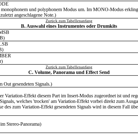
ODE
en monophonem und polyphonem Modus um. Im MONO-Modus erkling
 zuletzt angeschlagene Note.)
Zurück zum Tabellenanfang
B. Auswahl eines Instrumentes oder Drumkits
 MSB
B)
LSB
B)
MBER
r)
Zurück zum Tabellenanfang
C. Volume, Panorama und Effect Send
m Out gesendeten Signals.)
er Variation-Effekt diesem Part im Insert-Modus zugeordnet ist und rege
 Signals, welches 'trocken' am Variation-Effekt vorbei direkt zum Ausg
rke des zum Variation-Effekt gesendeten Signals wird in diesem Fall
s im Stereo-Panorama)