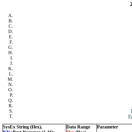
P
SysEx String (Hex),
Data Range
Parameter