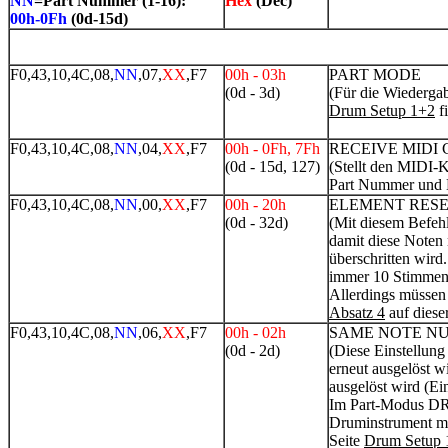
NN
=Part Nummer (1-16):
Hex
(Dec)
00h-0Fh
(0d-15d)
F0,43,10,4C,08,
NN
,07,
XX
,F7
00h - 03h
PART MODE
(0d - 3d)
(Für die Wiederga
Drum Setup 1+2
f
F0,43,10,4C,08,
NN
,04,
XX
,F7
00h - 0Fh, 7Fh
RECEIVE MIDI
(0d - 15d, 127)
(Stellt den MIDI-K
Part Nummer und M
F0,43,10,4C,08,
NN
,00,
XX
,F7
00h - 20h
ELEMENT RES
(0d - 32d)
(Mit diesem Befehl
damit diese Noten 
überschritten wird
immer 10 Stimmen f
Allerdings müssen
Absatz 4
auf dieser
F0,43,10,4C,08,
NN
,06,
XX
,F7
00h - 02h
SAME NOTE NU
(0d - 2d)
(Diese Einstellung
erneut ausgelöst w
ausgelöst wird (E
Im Part-Modus DRU
Druminstrument mi
Seite
Drum Setup 