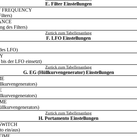
E. Filter Einstellungen
F FREQUENCY
ilters)
ANCE
ng des Filters)
Zurück zum Tabellenanfang
F. LFO Einstellungen
 des LFO)
AY
 bis der LFO einsetzt)
Zurück zum Tabellenanfang
G. EG (Hüllkurvengenerator) Einstellungen
ME
llkurvengenerators)
E
llkurvengenerators)
IME
üllkurvengenerators)
Zurück zum Tabellenanfang
H. Portamento Einstellungen
SWITCH
to ein/aus)
TIME