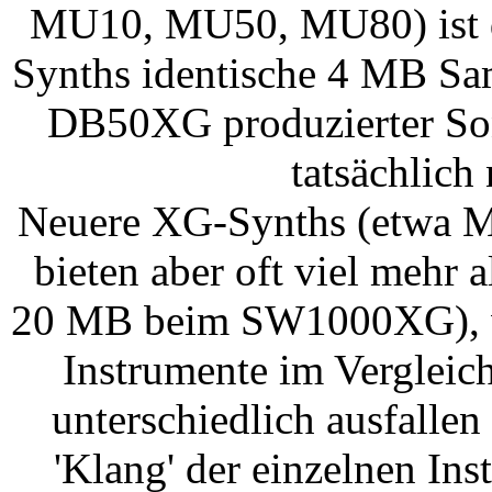
MU10, MU50, MU80) ist da
Synths identische 4 MB Sa
DB50XG produzierter So
tatsächlich
Neuere XG-Synths (etwa
bieten aber oft viel meh
20 MB beim SW1000XG), wo
Instrumente im Verglei
unterschiedlich ausfallen
'Klang' der einzelnen In