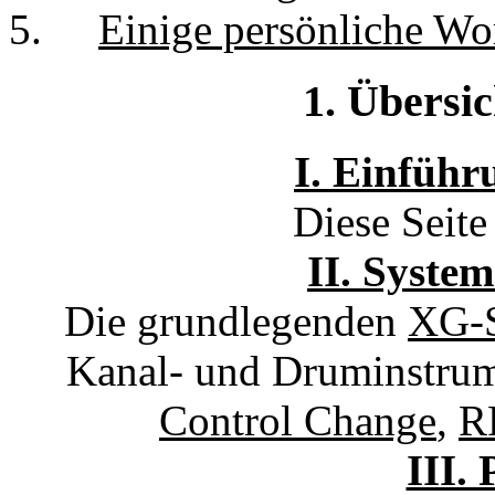
Einige persönliche Wor
1. Übersic
I. Einfüh
Diese Seite
II. Syst
Die grundlegenden
XG-S
Kanal- und Druminstrume
Control Change
,
R
III.