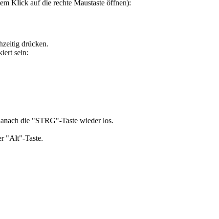
m Klick auf die rechte Maustaste öffnen):
hzeitig drücken.
ert sein:
 danach die "STRG"-Taste wieder los.
er "Alt"-Taste.