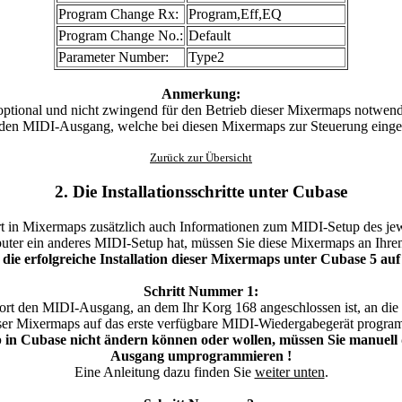
Program Change Rx:
Program,Eff,EQ
Program Change No.:
Default
Parameter Number:
Type2
Anmerkung:
tional und nicht zwingend für den Betrieb dieser Mixermaps notwend
 den MIDI-Ausgang, welche bei diesen Mixermaps zur Steuerung eingese
Zurück zur Übersicht
2. Die Installationsschritte unter Cubase
t in Mixermaps zusätzlich auch Informationen zum MIDI-Setup des je
uter ein anderes MIDI-Setup hat, müssen Sie diese Mixermaps an Ihr
r die erfolgreiche Installation dieser Mixermaps unter Cubase 5 au
Schritt Nummer 1:
rt den MIDI-Ausgang, an dem Ihr Korg 168 angeschlossen ist, an die o
dieser Mixermaps auf das erste verfügbare MIDI-Wiedergabegerät progra
p in Cubase nicht ändern können oder wollen, müssen Sie manuell
Ausgang umprogrammieren !
Eine Anleitung dazu finden Sie
weiter unten
.